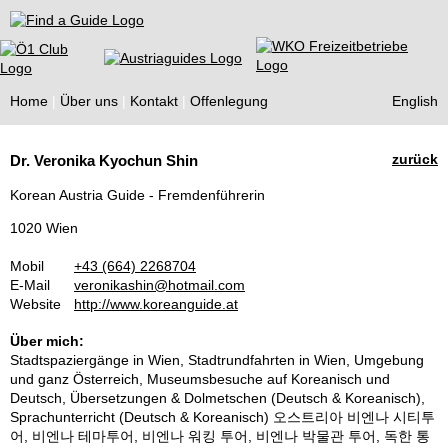
Find a Guide
Home
Über uns
Kontakt
Offenlegung
English
Tourist
zurück
Dr. Veronika Kyochun Shin
Guides
Korean Austria Guide - Fremdenführerin
1020 Wien
Mobil
+43 (664) 2268704
E-Mail
veronikashin@hotmail.com
Website
http://www.koreanguide.at
Über mich:
Stadtspaziergänge in Wien, Stadtrundfahrten in Wien, Umgebung
und ganz Österreich, Museumsbesuche auf Koreanisch und
Deutsch, Übersetzungen & Dolmetschen (Deutsch & Koreanisch),
Sprachunterricht (Deutsch & Koreanisch) 오스트리아 비엔나 시티투
어, 비엔나 테마투어, 비엔나 워킹 투어, 비엔나 박물관 투어, 독한 통