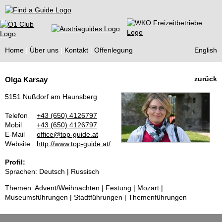
Find a Guide
Home
Über uns
Kontakt
Offenlegung
English
Tourist
zurück
Olga Karsay
Guides
5151 Nußdorf am Haunsberg
Telefon
+43 (650) 4126797
Mobil
+43 (650) 4126797
E-Mail
office@top-guide.at
Website
http://www.top-guide.at/
Profil:
Sprachen: Deutsch | Russisch
Themen: Advent/Weihnachten | Festung | Mozart |
Museumsführungen | Stadtführungen | Themenführungen