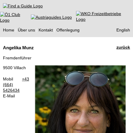
Find a Guide
Home
Über uns
Kontakt
Offenlegung
English
Tourist
zurück
Angelika Munz
Guides
Fremdenführer
9500 Villach
Mobil
+43
(664)
5426434
E-Mail