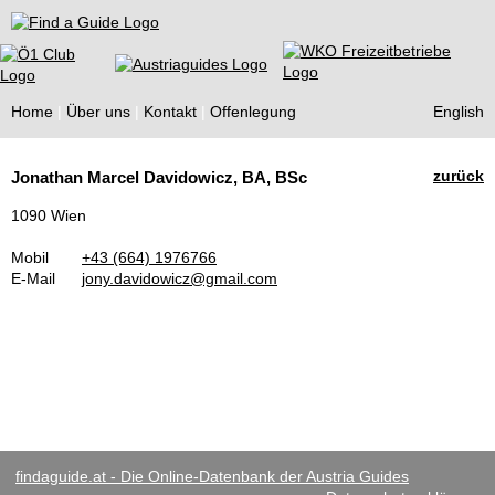
Find a Guide
Home
Über uns
Kontakt
Offenlegung
English
Tourist
zurück
Jonathan Marcel Davidowicz, BA, BSc
Guides
1090 Wien
Mobil
+43 (664) 1976766
E-Mail
jony.davidowicz@gmail.com
findaguide.at - Die Online-Datenbank der Austria Guides