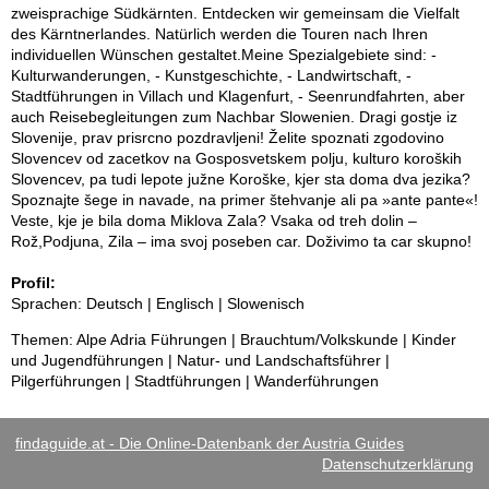
zweisprachige Südkärnten. Entdecken wir gemeinsam die Vielfalt
des Kärntnerlandes. Natürlich werden die Touren nach Ihren
individuellen Wünschen gestaltet.Meine Spezialgebiete sind: -
Kulturwanderungen, - Kunstgeschichte, - Landwirtschaft, -
Stadtführungen in Villach und Klagenfurt, - Seenrundfahrten, aber
auch Reisebegleitungen zum Nachbar Slowenien. Dragi gostje iz
Slovenije, prav prisrcno pozdravljeni! Želite spoznati zgodovino
Slovencev od zacetkov na Gosposvetskem polju, kulturo koroških
Slovencev, pa tudi lepote južne Koroške, kjer sta doma dva jezika?
Spoznajte šege in navade, na primer štehvanje ali pa »ante pante«!
Veste, kje je bila doma Miklova Zala? Vsaka od treh dolin –
Rož,Podjuna, Zila – ima svoj poseben car. Doživimo ta car skupno!
Profil:
Sprachen: Deutsch | Englisch | Slowenisch
Themen: Alpe Adria Führungen | Brauchtum/Volkskunde | Kinder
und Jugendführungen | Natur- und Landschaftsführer |
Pilgerführungen | Stadtführungen | Wanderführungen
findaguide.at - Die Online-Datenbank der Austria Guides
Datenschutzerklärung