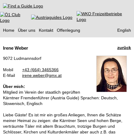
Find a Guide
Home
Über uns
Kontakt
Offenlegung
English
Tourist
zurück
Irene Weber
Guides
9072 Ludmannsdorf
Mobil
+43 (664) 3465366
E-Mail
irene.weber@gmx.at
Über mich:
Mitglied im Verein der staatlich geprüften
Kärntner Fremdenführer (Austria Guide) Sprachen: Deutsch,
Slowenisch, Englisch
Liebe Gäste! Es ist mir ein großes Anliegen, Ihnen die Schätze
meiner Heimat zu zeigen: die Kärntner Seen und hohen Berge,
verträumte Täler mit altem Brauchtum, trotzige Burgen und
Schlösser, Kirchen und Kulturdenkmäler aber auch z.B. das