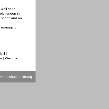
 well as to
eleitungen in
 Schottland an.
nd managing
til |
n | Wien per
atenschutzerklärung