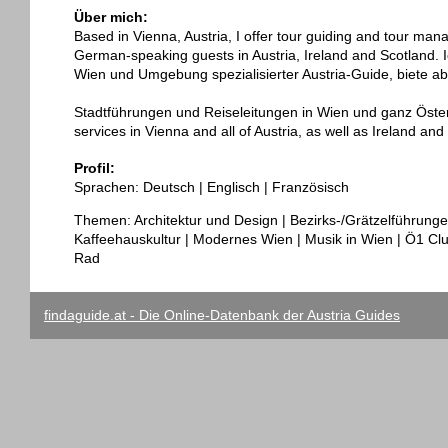
Über mich:
Based in Vienna, Austria, I offer tour guiding and tour mana
German-speaking guests in Austria, Ireland and Scotland. 
Wien und Umgebung spezialisierter Austria-Guide, biete a
Stadtführungen und Reiseleitungen in Wien und ganz Österr
services in Vienna and all of Austria, as well as Ireland and
Profil:
Sprachen: Deutsch | Englisch | Französisch
Themen: Architektur und Design | Bezirks-/Grätzelführunge
Kaffeehauskultur | Modernes Wien | Musik in Wien | Ö1 Clu
Rad
findaguide.at - Die Online-Datenbank der Austria Guides