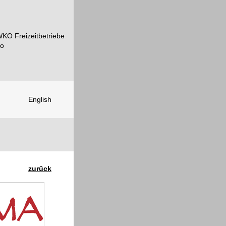
English
zurück