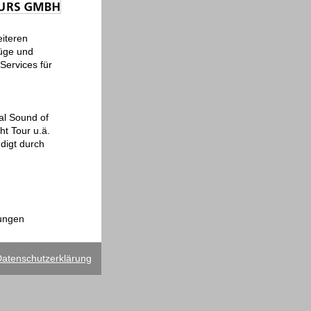
eiteren
lüge und
Services für
al Sound of
ht Tour u.ä.
ndigt durch
rungen
atenschutzerklärung