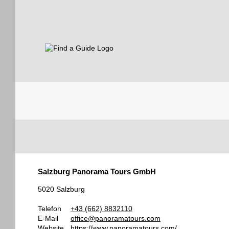
Find a Guide
Tourist
Salzburg Panorama Tours GmbH
Guides
5020 Salzburg
Telefon
+43 (662) 8832110
E-Mail
office@panoramatours.com
Website
https://www.panoramatours.com/