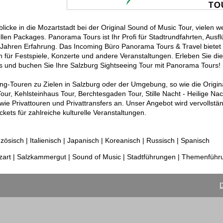
icke in die Mozartstadt bei der Original Sound of Music Tour, vielen w
len Packages. Panorama Tours ist Ihr Profi für Stadtrundfahrten, Ausf
Jahren Erfahrung. Das Incoming Büro Panorama Tours & Travel bietet 
en für Festspiele, Konzerte und andere Veranstaltungen. Erleben Sie die
 und buchen Sie Ihre Salzburg Sightseeing Tour mit Panorama Tours!
ng-Touren zu Zielen in Salzburg oder der Umgebung, so wie die Origin
our, Kehlsteinhaus Tour, Berchtesgaden Tour, Stille Nacht - Heilige Nac
wie Privattouren und Privattransfers an. Unser Angebot wird vervollstä
kets für zahlreiche kulturelle Veranstaltungen.
zösisch | Italienisch | Japanisch | Koreanisch | Russisch | Spanisch
art | Salzkammergut | Sound of Music | Stadtführungen | Themenfüh
D