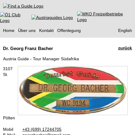
Find a Guide
Home
Über uns
Kontakt
Offenlegung
English
Tourist
zurück
Dr. Georg Franz Bacher
Guides
Austria Guide - Tour Manager Südafrika
3107
St.
Pölten
Mobil
+43 (699) 17244705
E-Mail
georgbacher@gmail.com