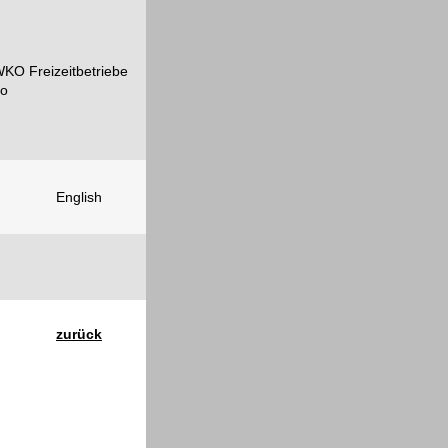
English
zurück