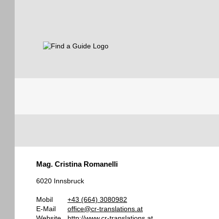
Find a Guide
Tourist
Mag. Cristina Romanelli
Guides
6020 Innsbruck
Mobil
+43 (664) 3080982
E-Mail
office@cr-translations.at
Website
http://www.cr-translations.at