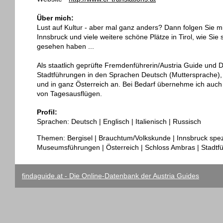
Über mich:
Lust auf Kultur - aber mal ganz anders? Dann folgen Sie mi
Innsbruck und viele weitere schöne Plätze in Tirol, wie Sie 
gesehen haben ...
Als staatlich geprüfte Fremdenführerin/Austria Guide und
Stadtführungen in den Sprachen Deutsch (Muttersprache), It
und in ganz Österreich an. Bei Bedarf übernehme ich au
von Tagesausflügen.
Profil:
Sprachen: Deutsch | Englisch | Italienisch | Russisch
Themen: Bergisel | Brauchtum/Volkskunde | Innsbruck spez
Museumsführungen | Österreich | Schloss Ambras | Stadtf
findaguide.at - Die Online-Datenbank der Austria Guides